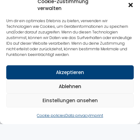
industry and academia
Cookie-Zustimmung
verwalten
contribute their expertise and
help shape the event’s
Um dir ein optimales Erlebnis zu bieten, verwenden wir
content and direction.
Technologien wie Cookies, um Geräteinformationen zu speichern
und/oder darauf zuzugreifen. Wenn du diesen Technologien
zustimmst, können wir Daten wie das Surfverhalten oder eindeutige
MS&D has established itself as a
IDs auf dieser Website verarbeiten. Wenn du deine Zustimmung
platform for dialogue between politics,
nicht erteilst oder zurückziehst, können bestimmte Merkmale und
navies, industry and academia. To
Funktionen beeinträchtigt werden.
further strengthen the relevance of the
conference and reflect current
Akzeptieren
developments in Maritime Security &
Defence, the event is supported by an
Ablehnen
advisory board. Its members bring
Einstellungen ansehen
extensive experience from security and
defence policy, procurement, the
Cookie policies
Data privacy
Imprint
maritime industry, research and
technology development. Their
expertise helps ensure that MS&D