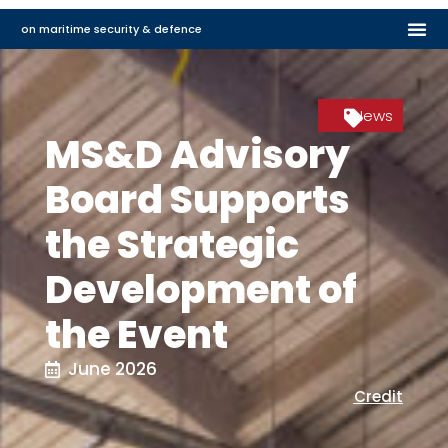
on maritime security & defence
News
MS&D Advisory
Board Supports
the Strategic
Development of
the Event
June 2026
Credit